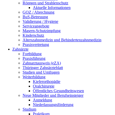
Röntgen und Strahlenschutz
Aktuelle Informationen
GOZ / Abrechnung
BuS-Betreuung
Validierung / Hygiene
Serviceangebote
Masern-Schutzimpfung
Kinderschutz
Alterszahnmedizin und Behindertenzahnmedizin
Praxisvertretung
Zahnärzte
Fortbildung
Praxisführung
Zahnarztausweis (eZA)
Thüringer Zahnärzteblatt
Studien und Umfragen
Weiterbildung
Kieferorthopädie
Oralchirurgie
Öffentliches Gesundheitswesen
Neue Mitglieder und Berufseinsteiger
Anmeldung
Niederlassungsförderung
Studium
Praktikum