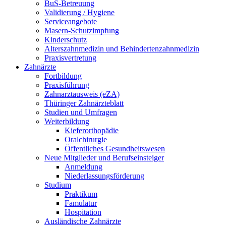
BuS-Betreuung
Validierung / Hygiene
Serviceangebote
Masern-Schutzimpfung
Kinderschutz
Alterszahnmedizin und Behindertenzahnmedizin
Praxisvertretung
Zahnärzte
Fortbildung
Praxisführung
Zahnarztausweis (eZA)
Thüringer Zahnärzteblatt
Studien und Umfragen
Weiterbildung
Kieferorthopädie
Oralchirurgie
Öffentliches Gesundheitswesen
Neue Mitglieder und Berufseinsteiger
Anmeldung
Niederlassungsförderung
Studium
Praktikum
Famulatur
Hospitation
Ausländische Zahnärzte