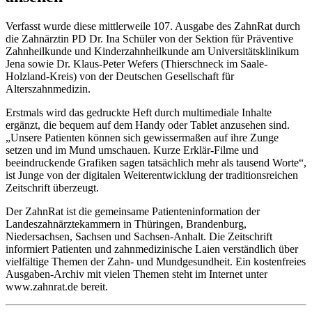
Verfasst wurde diese mittlerweile 107. Ausgabe des ZahnRat durch
die Zahnärztin PD Dr. Ina Schüler von der Sektion für Präventive
Zahnheilkunde und Kinderzahnheilkunde am Universitätsklinikum
Jena sowie Dr. Klaus-Peter Wefers (Thierschneck im Saale-
Holzland-Kreis) von der Deutschen Gesellschaft für
Alterszahnmedizin.
Erstmals wird das gedruckte Heft durch multimediale Inhalte
ergänzt, die bequem auf dem Handy oder Tablet anzusehen sind.
„Unsere Patienten können sich gewissermaßen auf ihre Zunge
setzen und im Mund umschauen. Kurze Erklär-Filme und
beeindruckende Grafiken sagen tatsächlich mehr als tausend Worte“,
ist Junge von der digitalen Weiterentwicklung der traditionsreichen
Zeitschrift überzeugt.
Der ZahnRat ist die gemeinsame Patienteninformation der
Landeszahnärztekammern in Thüringen, Brandenburg,
Niedersachsen, Sachsen und Sachsen-Anhalt. Die Zeitschrift
informiert Patienten und zahnmedizinische Laien verständlich über
vielfältige Themen der Zahn- und Mundgesundheit. Ein kostenfreies
Ausgaben-Archiv mit vielen Themen steht im Internet unter
www.zahnrat.de bereit.