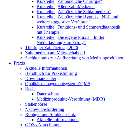
Kursreihe „Zahnärztliche Chirurgie“
Kursreihe „AltersZahnMedizin“
Kursreihe „Zahnärztliche Schlafmedizin“
Kursreihe „Zahnärztliche Hypnose, NLP und
weitere suggestive Verfahren“
Kursreihe „Funktions- und Schmerzdiagnostik
mit Therapie“
Kursreihe „Die eigene Praxis – In der
Niederlassung zum Erfolg“
Thüringer Zahnärztetag 2026
Zahnmedizin am Mittwochabend
Sachkenntnis zur Aufbereitung von Medizinprodukten
Praxis
Aktuelle Informationen
Handbuch für Praxisführung
DownloadCenter
Qualitätsmanagementsystem ZQMS
Recht
Datenschutz
Medizinprodukte-Verordnung (MDR)
Stellenbörse
Nachwuchsförderung
Röntgen und Strahlenschutz
Aktuelle Informationen
GOZ / Abrechnung