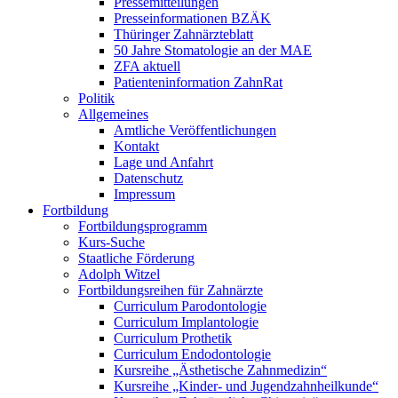
Pressemitteilungen
Presseinformationen BZÄK
Thüringer Zahnärzteblatt
50 Jahre Stomatologie an der MAE
ZFA aktuell
Patienteninformation ZahnRat
Politik
Allgemeines
Amtliche Veröffentlichungen
Kontakt
Lage und Anfahrt
Datenschutz
Impressum
Fortbildung
Fortbildungsprogramm
Kurs-Suche
Staatliche Förderung
Adolph Witzel
Fortbildungsreihen für Zahnärzte
Curriculum Parodontologie
Curriculum Implantologie
Curriculum Prothetik
Curriculum Endodontologie
Kursreihe „Ästhetische Zahnmedizin“
Kursreihe „Kinder- und Jugendzahnheilkunde“