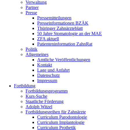
Verwaltung
Partner
Presse
Pressemitteilungen
Presseinformationen BZÄK
Thüringer Zahnärzteblatt
50 Jahre Stomatologie an der MAE
ZFA aktuell
Patienteninformation ZahnRat
Politik
Allgemeines
Amtliche Veröffentlichungen
Kontakt
Lage und Anfahrt
Datenschutz
Impressum
Fortbildung
Fortbildungsprogramm
Kurs-Suche
Staatliche Förderung
Adolph Witzel
Fortbildungsreihen für Zahnärzte
Curriculum Parodontologie
Curriculum Implantologie
Curriculum Prothetik