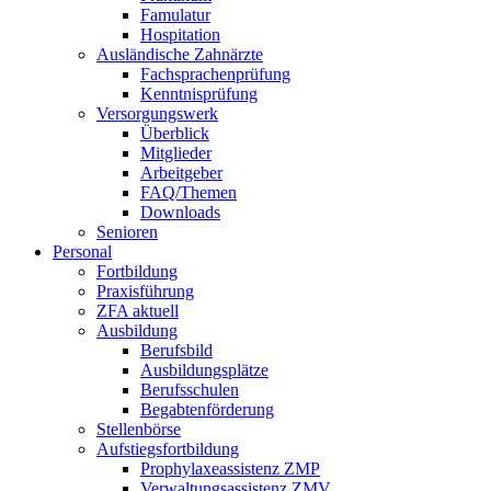
Famulatur
Hospitation
Ausländische Zahnärzte
Fachsprachenprüfung
Kenntnisprüfung
Versorgungswerk
Überblick
Mitglieder
Arbeitgeber
FAQ/Themen
Downloads
Senioren
Personal
Fortbildung
Praxisführung
ZFA aktuell
Ausbildung
Berufsbild
Ausbildungsplätze
Berufsschulen
Begabtenförderung
Stellenbörse
Aufstiegsfortbildung
Prophylaxeassistenz ZMP
Verwaltungsassistenz ZMV