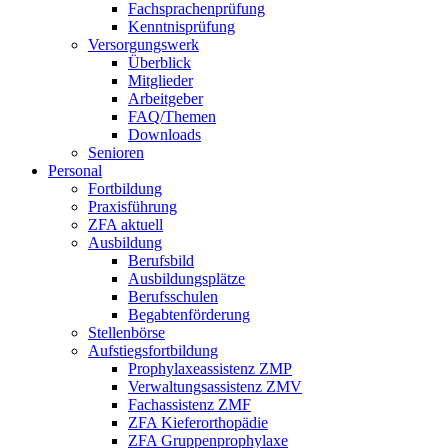
Fachsprachenprüfung
Kenntnisprüfung
Versorgungswerk
Überblick
Mitglieder
Arbeitgeber
FAQ/Themen
Downloads
Senioren
Personal
Fortbildung
Praxisführung
ZFA aktuell
Ausbildung
Berufsbild
Ausbildungsplätze
Berufsschulen
Begabtenförderung
Stellenbörse
Aufstiegsfortbildung
Prophylaxeassistenz ZMP
Verwaltungsassistenz ZMV
Fachassistenz ZMF
ZFA Kieferorthopädie
ZFA Gruppenprophylaxe