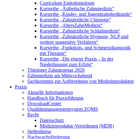
Curriculum Endodontologie
Kursreihe „Ästhetische Zahnmedizin“
Kursreihe „Kinder- und Jugendzahnheilkunde“
Kursreihe „Zahnärztliche Chirurgie“
Kursreihe „AltersZahnMedizin“
Kursreihe „Zahnärztliche Schlafmedizin“
Kursreihe „Zahnärztliche Hypnose, NLP und
weitere suggestive Verfahren“
Kursreihe „Funktions- und Schmerzdiagnostik
mit Therapie“
Kursreihe „Die eigene Praxis – In der
Niederlassung zum Erfolg“
Thüringer Zahnärztetag 2026
Zahnmedizin am Mittwochabend
Sachkenntnis zur Aufbereitung von Medizinprodukten
Praxis
Aktuelle Informationen
Handbuch für Praxisführung
DownloadCenter
Qualitätsmanagementsystem ZQMS
Recht
Datenschutz
Medizinprodukte-Verordnung (MDR)
Stellenbörse
Nachwuchsförderung