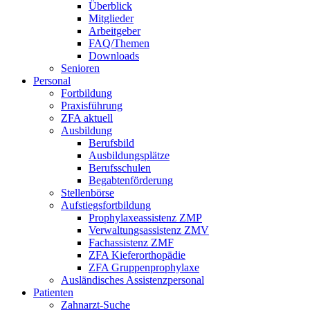
Überblick
Mitglieder
Arbeitgeber
FAQ/Themen
Downloads
Senioren
Personal
Fortbildung
Praxisführung
ZFA aktuell
Ausbildung
Berufsbild
Ausbildungsplätze
Berufsschulen
Begabtenförderung
Stellenbörse
Aufstiegsfortbildung
Prophylaxeassistenz ZMP
Verwaltungsassistenz ZMV
Fachassistenz ZMF
ZFA Kieferorthopädie
ZFA Gruppenprophylaxe
Ausländisches Assistenzpersonal
Patienten
Zahnarzt-Suche