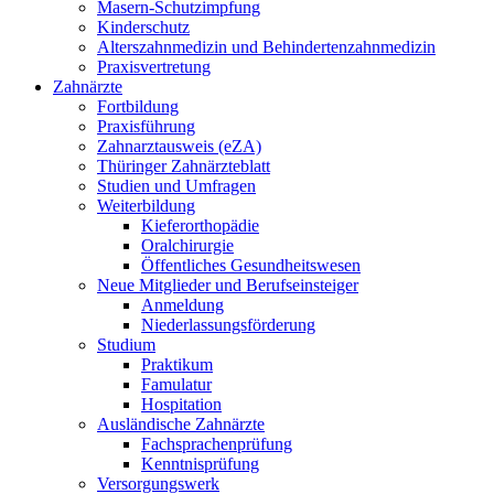
Masern-Schutzimpfung
Kinderschutz
Alterszahnmedizin und Behindertenzahnmedizin
Praxisvertretung
Zahnärzte
Fortbildung
Praxisführung
Zahnarztausweis (eZA)
Thüringer Zahnärzteblatt
Studien und Umfragen
Weiterbildung
Kieferorthopädie
Oralchirurgie
Öffentliches Gesundheitswesen
Neue Mitglieder und Berufseinsteiger
Anmeldung
Niederlassungsförderung
Studium
Praktikum
Famulatur
Hospitation
Ausländische Zahnärzte
Fachsprachenprüfung
Kenntnisprüfung
Versorgungswerk