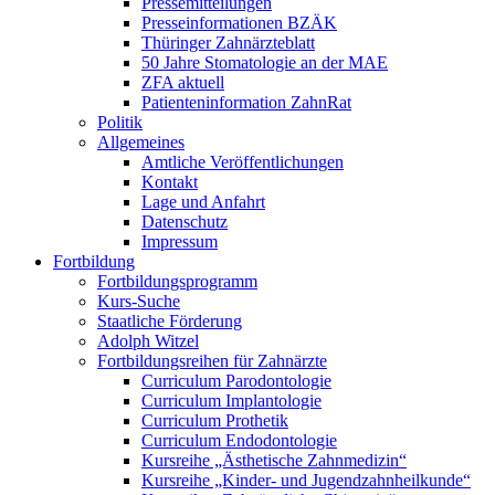
Pressemitteilungen
Presseinformationen BZÄK
Thüringer Zahnärzteblatt
50 Jahre Stomatologie an der MAE
ZFA aktuell
Patienteninformation ZahnRat
Politik
Allgemeines
Amtliche Veröffentlichungen
Kontakt
Lage und Anfahrt
Datenschutz
Impressum
Fortbildung
Fortbildungsprogramm
Kurs-Suche
Staatliche Förderung
Adolph Witzel
Fortbildungsreihen für Zahnärzte
Curriculum Parodontologie
Curriculum Implantologie
Curriculum Prothetik
Curriculum Endodontologie
Kursreihe „Ästhetische Zahnmedizin“
Kursreihe „Kinder- und Jugendzahnheilkunde“