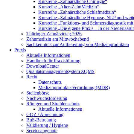
Kursreihe „Zahnärztliche Chirurgie“
Kursreihe „AltersZahnMedizin“
Kursreihe „Zahnärztliche Schlafmedizin“
Kursreihe „Zahnärztliche Hypnose, NLP und weite
Kursreihe „Funktions- und Schmerzdiagnostik mit
Kursreihe „Die eigene Praxis – In der Niederlass
Thüringer Zahnärztetag 2026
Zahnmedizin am Mittwochabend
Sachkenntnis zur Aufbereitung von Medizinprodukten
Praxis
Aktuelle Informationen
Handbuch für Praxisführung
DownloadCenter
Qualitätsmanagementsystem ZQMS
Recht
Datenschutz
Medizinprodukte-Verordnung (MDR)
Stellenbörse
Nachwuchsförderung
Röntgen und Strahlenschutz
Aktuelle Informationen
GOZ / Abrechnung
BuS-Betreuung
Validierung / Hygiene
Serviceangebote