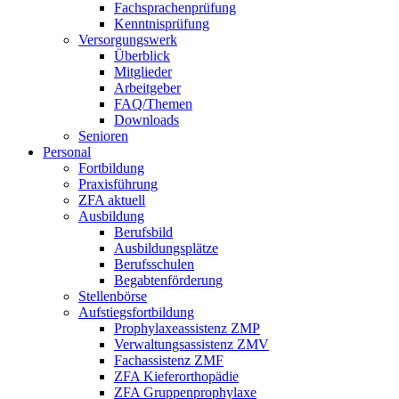
Fachsprachenprüfung
Kenntnisprüfung
Versorgungswerk
Überblick
Mitglieder
Arbeitgeber
FAQ/Themen
Downloads
Senioren
Personal
Fortbildung
Praxisführung
ZFA aktuell
Ausbildung
Berufsbild
Ausbildungsplätze
Berufsschulen
Begabtenförderung
Stellenbörse
Aufstiegsfortbildung
Prophylaxeassistenz ZMP
Verwaltungsassistenz ZMV
Fachassistenz ZMF
ZFA Kieferorthopädie
ZFA Gruppenprophylaxe