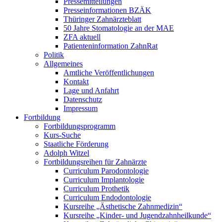
Pressemitteilungen
Presseinformationen BZÄK
Thüringer Zahnärzteblatt
50 Jahre Stomatologie an der MAE
ZFA aktuell
Patienteninformation ZahnRat
Politik
Allgemeines
Amtliche Veröffentlichungen
Kontakt
Lage und Anfahrt
Datenschutz
Impressum
Fortbildung
Fortbildungsprogramm
Kurs-Suche
Staatliche Förderung
Adolph Witzel
Fortbildungsreihen für Zahnärzte
Curriculum Parodontologie
Curriculum Implantologie
Curriculum Prothetik
Curriculum Endodontologie
Kursreihe „Ästhetische Zahnmedizin“
Kursreihe „Kinder- und Jugendzahnheilkunde“