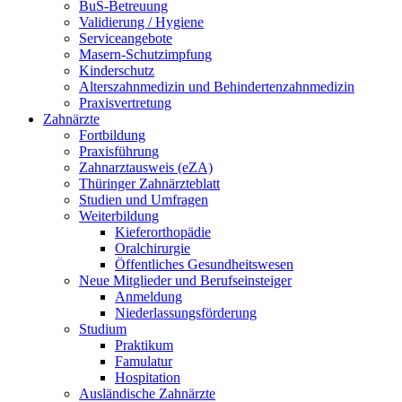
BuS-Betreuung
Validierung / Hygiene
Serviceangebote
Masern-Schutzimpfung
Kinderschutz
Alterszahnmedizin und Behindertenzahnmedizin
Praxisvertretung
Zahnärzte
Fortbildung
Praxisführung
Zahnarztausweis (eZA)
Thüringer Zahnärzteblatt
Studien und Umfragen
Weiterbildung
Kieferorthopädie
Oralchirurgie
Öffentliches Gesundheitswesen
Neue Mitglieder und Berufseinsteiger
Anmeldung
Niederlassungsförderung
Studium
Praktikum
Famulatur
Hospitation
Ausländische Zahnärzte