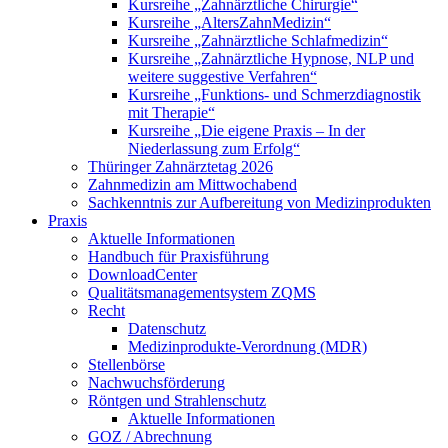
Kursreihe „Zahnärztliche Chirurgie“
Kursreihe „AltersZahnMedizin“
Kursreihe „Zahnärztliche Schlafmedizin“
Kursreihe „Zahnärztliche Hypnose, NLP und
weitere suggestive Verfahren“
Kursreihe „Funktions- und Schmerzdiagnostik
mit Therapie“
Kursreihe „Die eigene Praxis – In der
Niederlassung zum Erfolg“
Thüringer Zahnärztetag 2026
Zahnmedizin am Mittwochabend
Sachkenntnis zur Aufbereitung von Medizinprodukten
Praxis
Aktuelle Informationen
Handbuch für Praxisführung
DownloadCenter
Qualitätsmanagementsystem ZQMS
Recht
Datenschutz
Medizinprodukte-Verordnung (MDR)
Stellenbörse
Nachwuchsförderung
Röntgen und Strahlenschutz
Aktuelle Informationen
GOZ / Abrechnung