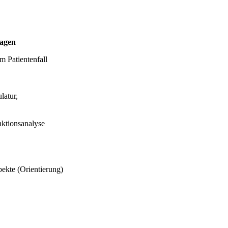
lagen
 Patientenfall
latur,
nktionsanalyse
ekte (Orientierung)