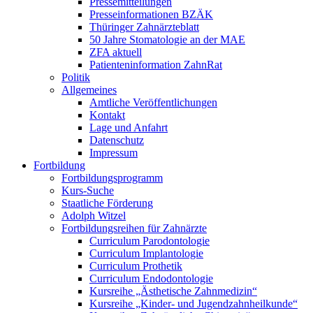
Pressemitteilungen
Presseinformationen BZÄK
Thüringer Zahnärzteblatt
50 Jahre Stomatologie an der MAE
ZFA aktuell
Patienteninformation ZahnRat
Politik
Allgemeines
Amtliche Veröffentlichungen
Kontakt
Lage und Anfahrt
Datenschutz
Impressum
Fortbildung
Fortbildungsprogramm
Kurs-Suche
Staatliche Förderung
Adolph Witzel
Fortbildungsreihen für Zahnärzte
Curriculum Parodontologie
Curriculum Implantologie
Curriculum Prothetik
Curriculum Endodontologie
Kursreihe „Ästhetische Zahnmedizin“
Kursreihe „Kinder- und Jugendzahnheilkunde“