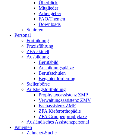
Überblick
Mitglieder
Arbeitgeber
FAQ/Themen
Downloads
Senioren
Personal
Fortbildung
Praxisführung
ZFA aktuell
Ausbildung
Berufsbild
Ausbildungsplätze
Berufsschulen
Begabtenförderung
Stellenbörse
Aufstiegsfortbildung
Prophylaxeassistenz ZMP
Verwaltungsassistenz ZMV
Fachassistenz ZMF
ZFA Kieferorthopädie
ZFA Gruppenprophylaxe
Ausländisches Assistenzpersonal
Patienten
Zahnarzt-Suche