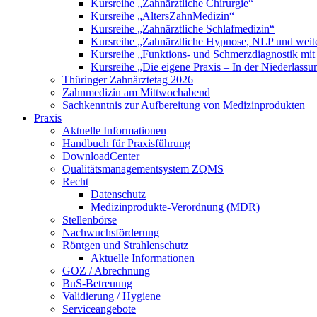
Kursreihe „Zahnärztliche Chirurgie“
Kursreihe „AltersZahnMedizin“
Kursreihe „Zahnärztliche Schlafmedizin“
Kursreihe „Zahnärztliche Hypnose, NLP und weite
Kursreihe „Funktions- und Schmerzdiagnostik mit
Kursreihe „Die eigene Praxis – In der Niederlass
Thüringer Zahnärztetag 2026
Zahnmedizin am Mittwochabend
Sachkenntnis zur Aufbereitung von Medizinprodukten
Praxis
Aktuelle Informationen
Handbuch für Praxisführung
DownloadCenter
Qualitätsmanagementsystem ZQMS
Recht
Datenschutz
Medizinprodukte-Verordnung (MDR)
Stellenbörse
Nachwuchsförderung
Röntgen und Strahlenschutz
Aktuelle Informationen
GOZ / Abrechnung
BuS-Betreuung
Validierung / Hygiene
Serviceangebote