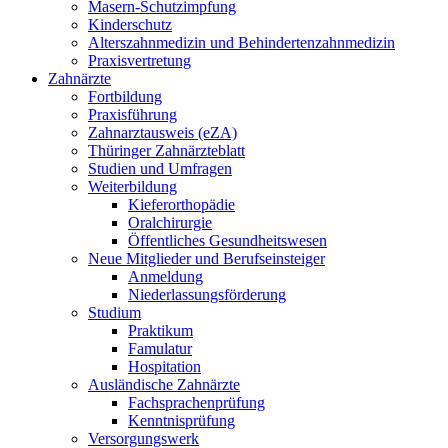
Masern-Schutzimpfung
Kinderschutz
Alterszahnmedizin und Behindertenzahnmedizin
Praxisvertretung
Zahnärzte
Fortbildung
Praxisführung
Zahnarztausweis (eZA)
Thüringer Zahnärzteblatt
Studien und Umfragen
Weiterbildung
Kieferorthopädie
Oralchirurgie
Öffentliches Gesundheitswesen
Neue Mitglieder und Berufseinsteiger
Anmeldung
Niederlassungsförderung
Studium
Praktikum
Famulatur
Hospitation
Ausländische Zahnärzte
Fachsprachenprüfung
Kenntnisprüfung
Versorgungswerk