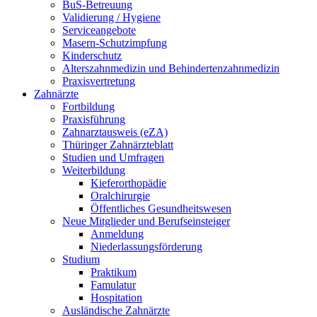
BuS-Betreuung
Validierung / Hygiene
Serviceangebote
Masern-Schutzimpfung
Kinderschutz
Alterszahnmedizin und Behindertenzahnmedizin
Praxisvertretung
Zahnärzte
Fortbildung
Praxisführung
Zahnarztausweis (eZA)
Thüringer Zahnärzteblatt
Studien und Umfragen
Weiterbildung
Kieferorthopädie
Oralchirurgie
Öffentliches Gesundheitswesen
Neue Mitglieder und Berufseinsteiger
Anmeldung
Niederlassungsförderung
Studium
Praktikum
Famulatur
Hospitation
Ausländische Zahnärzte