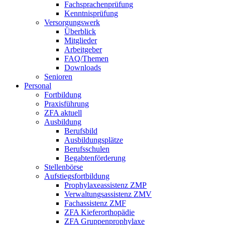
Fachsprachenprüfung
Kenntnisprüfung
Versorgungswerk
Überblick
Mitglieder
Arbeitgeber
FAQ/Themen
Downloads
Senioren
Personal
Fortbildung
Praxisführung
ZFA aktuell
Ausbildung
Berufsbild
Ausbildungsplätze
Berufsschulen
Begabtenförderung
Stellenbörse
Aufstiegsfortbildung
Prophylaxeassistenz ZMP
Verwaltungsassistenz ZMV
Fachassistenz ZMF
ZFA Kieferorthopädie
ZFA Gruppenprophylaxe