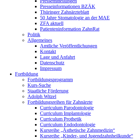
Pressemitteilungen
Presseinformationen BZÄK
Thüringer Zahnärzteblatt
50 Jahre Stomatologie an der MAE
ZFA aktuell
Patienteninformation ZahnRat
Politik
Allgemeines
Amtliche Veröffentlichungen
Kontakt
Lage und Anfahrt
Datenschutz
Impressum
Fortbildung
Fortbildungsprogramm
Kurs-Suche
Staatliche Förderung
Adolph Witzel
Fortbildungsreihen für Zahnärzte
Curriculum Parodontologie
Curriculum Implantologie
Curriculum Prothetik
Curriculum Endodontologie
Kursreihe „Ästhetische Zahnmedizin“
Kursreihe „Kinder- und Jugendzahnheilkunde“