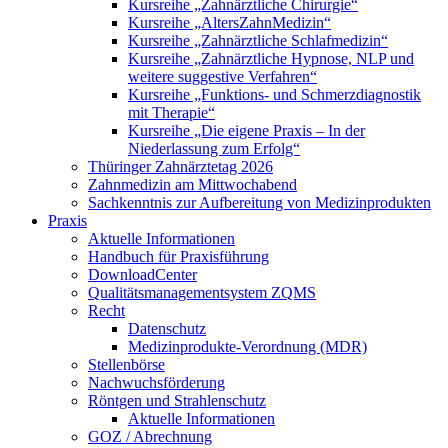
Kursreihe „Zahnärztliche Chirurgie“
Kursreihe „AltersZahnMedizin“
Kursreihe „Zahnärztliche Schlafmedizin“
Kursreihe „Zahnärztliche Hypnose, NLP und
weitere suggestive Verfahren“
Kursreihe „Funktions- und Schmerzdiagnostik
mit Therapie“
Kursreihe „Die eigene Praxis – In der
Niederlassung zum Erfolg“
Thüringer Zahnärztetag 2026
Zahnmedizin am Mittwochabend
Sachkenntnis zur Aufbereitung von Medizinprodukten
Praxis
Aktuelle Informationen
Handbuch für Praxisführung
DownloadCenter
Qualitätsmanagementsystem ZQMS
Recht
Datenschutz
Medizinprodukte-Verordnung (MDR)
Stellenbörse
Nachwuchsförderung
Röntgen und Strahlenschutz
Aktuelle Informationen
GOZ / Abrechnung