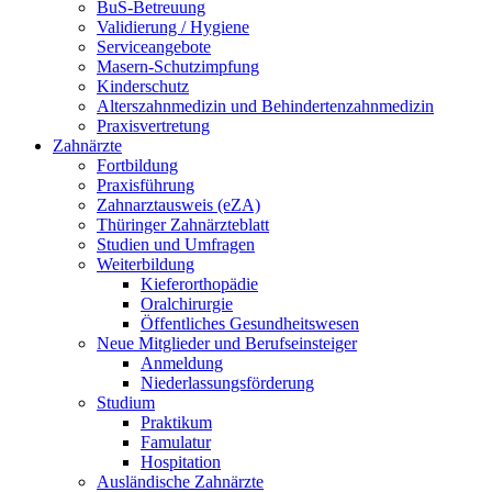
BuS-Betreuung
Validierung / Hygiene
Serviceangebote
Masern-Schutzimpfung
Kinderschutz
Alterszahnmedizin und Behindertenzahnmedizin
Praxisvertretung
Zahnärzte
Fortbildung
Praxisführung
Zahnarztausweis (eZA)
Thüringer Zahnärzteblatt
Studien und Umfragen
Weiterbildung
Kieferorthopädie
Oralchirurgie
Öffentliches Gesundheitswesen
Neue Mitglieder und Berufseinsteiger
Anmeldung
Niederlassungsförderung
Studium
Praktikum
Famulatur
Hospitation
Ausländische Zahnärzte