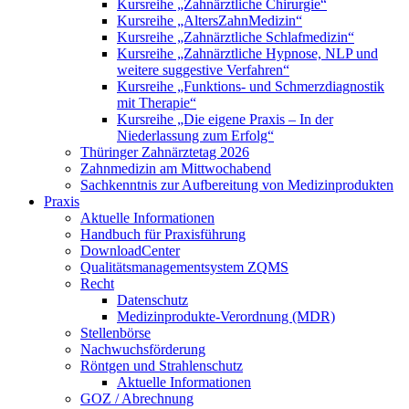
Kursreihe „Zahnärztliche Chirurgie“
Kursreihe „AltersZahnMedizin“
Kursreihe „Zahnärztliche Schlafmedizin“
Kursreihe „Zahnärztliche Hypnose, NLP und
weitere suggestive Verfahren“
Kursreihe „Funktions- und Schmerzdiagnostik
mit Therapie“
Kursreihe „Die eigene Praxis – In der
Niederlassung zum Erfolg“
Thüringer Zahnärztetag 2026
Zahnmedizin am Mittwochabend
Sachkenntnis zur Aufbereitung von Medizinprodukten
Praxis
Aktuelle Informationen
Handbuch für Praxisführung
DownloadCenter
Qualitätsmanagementsystem ZQMS
Recht
Datenschutz
Medizinprodukte-Verordnung (MDR)
Stellenbörse
Nachwuchsförderung
Röntgen und Strahlenschutz
Aktuelle Informationen
GOZ / Abrechnung