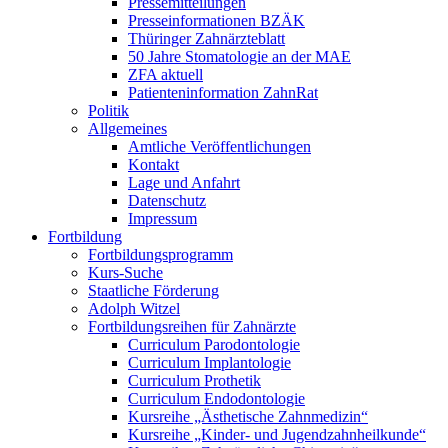
Pressemitteilungen
Presseinformationen BZÄK
Thüringer Zahnärzteblatt
50 Jahre Stomatologie an der MAE
ZFA aktuell
Patienteninformation ZahnRat
Politik
Allgemeines
Amtliche Veröffentlichungen
Kontakt
Lage und Anfahrt
Datenschutz
Impressum
Fortbildung
Fortbildungsprogramm
Kurs-Suche
Staatliche Förderung
Adolph Witzel
Fortbildungsreihen für Zahnärzte
Curriculum Parodontologie
Curriculum Implantologie
Curriculum Prothetik
Curriculum Endodontologie
Kursreihe „Ästhetische Zahnmedizin“
Kursreihe „Kinder- und Jugendzahnheilkunde“