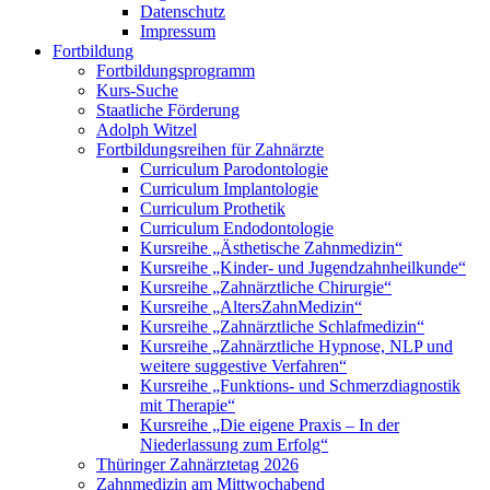
Datenschutz
Impressum
Fortbildung
Fortbildungsprogramm
Kurs-Suche
Staatliche Förderung
Adolph Witzel
Fortbildungsreihen für Zahnärzte
Curriculum Parodontologie
Curriculum Implantologie
Curriculum Prothetik
Curriculum Endodontologie
Kursreihe „Ästhetische Zahnmedizin“
Kursreihe „Kinder- und Jugendzahnheilkunde“
Kursreihe „Zahnärztliche Chirurgie“
Kursreihe „AltersZahnMedizin“
Kursreihe „Zahnärztliche Schlafmedizin“
Kursreihe „Zahnärztliche Hypnose, NLP und
weitere suggestive Verfahren“
Kursreihe „Funktions- und Schmerzdiagnostik
mit Therapie“
Kursreihe „Die eigene Praxis – In der
Niederlassung zum Erfolg“
Thüringer Zahnärztetag 2026
Zahnmedizin am Mittwochabend