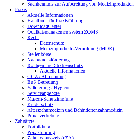
Sachkenntnis zur Aufbereitung von Medizinprodukten
Praxis
Aktuelle Informationen
Handbuch für Praxisführung
DownloadCenter
Qualitätsmanagementsystem ZQMS
Recht
Datenschutz
Medizinprodukte-Verordnung (MDR)
Stellenbörse
Nachwuchsförderung
Röntgen und Strahlenschutz
Aktuelle Informationen
GOZ / Abrechnung
BuS-Betreuung
Validierung / Hygiene
Serviceangebote
Masern-Schutzimpfung
Kinderschutz
Alterszahnmedizin und Behindertenzahnmedizin
Praxisvertretung
Zahnärzte
Fortbildung
Praxisführung
Zahnarztausweis (eZA)