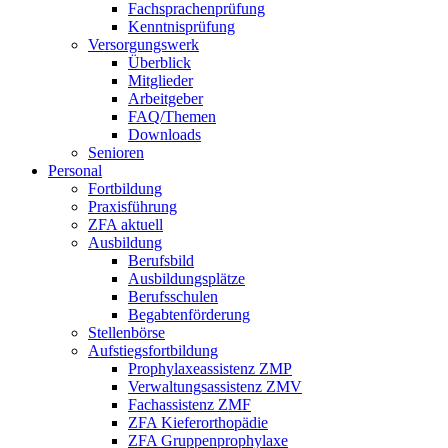
Fachsprachenprüfung
Kenntnisprüfung
Versorgungswerk
Überblick
Mitglieder
Arbeitgeber
FAQ/Themen
Downloads
Senioren
Personal
Fortbildung
Praxisführung
ZFA aktuell
Ausbildung
Berufsbild
Ausbildungsplätze
Berufsschulen
Begabtenförderung
Stellenbörse
Aufstiegsfortbildung
Prophylaxeassistenz ZMP
Verwaltungsassistenz ZMV
Fachassistenz ZMF
ZFA Kieferorthopädie
ZFA Gruppenprophylaxe