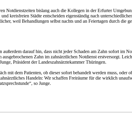
 ihren Notdienstzeiten bislang auch die Kollegen in der Erfurter Umgebu
und kreisfreien Städte entscheiden eigenständig nach unterschiedliche
licher, weil Behandlungen selbst nachts und an Feiertagen durch die g
außerdem darauf hin, dass nicht jeder Schaden am Zahn sofort im Not
 ausgebrochenen Zahn im zahnärztlichen Notdienst erstversorgt. Leich
an Junge, Präsident der Landeszahnärztekammer Thüringen.
räch mit dem Patienten, ob dieser sofort behandelt werden muss, oder o
ahnärztliches Handeln: Wir schaffen Freiräume für die wirklich unaufs
atzsprechstunde“, so Junge.