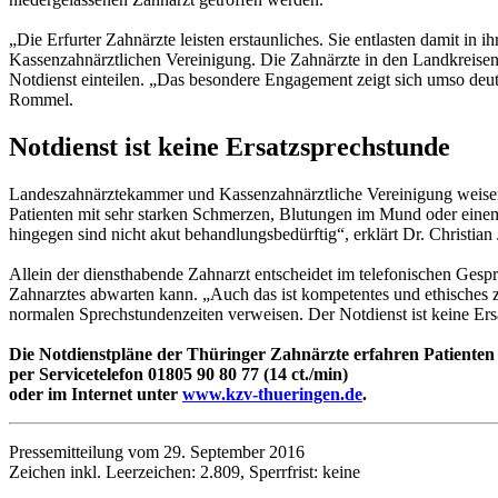
„Die Erfurter Zahnärzte leisten erstaunliches. Sie entlasten damit in
Kassenzahnärztlichen Vereinigung. Die Zahnärzte in den Landkreisen 
Notdienst einteilen. „Das besondere Engagement zeigt sich umso deut
Rommel.
Notdienst ist keine Ersatzsprechstunde
Landeszahnärztekammer und Kassenzahnärztliche Vereinigung weisen 
Patienten mit sehr starken Schmerzen, Blutungen im Mund oder einem
hingegen sind nicht akut behandlungsbedürftig“, erklärt Dr. Christi
Allein der diensthabende Zahnarzt entscheidet im telefonischen Gesp
Zahnarztes abwarten kann. „Auch das ist kompetentes und ethisches z
normalen Sprechstundenzeiten verweisen. Der Notdienst ist keine Ers
Die Notdienstpläne der Thüringer Zahnärzte erfahren Patienten
per Servicetelefon 01805 90 80 77 (14 ct./min)
oder im Internet unter
www.kzv-thueringen.de
.
Pressemitteilung vom 29. September 2016
Zeichen inkl. Leerzeichen: 2.809, Sperrfrist: keine