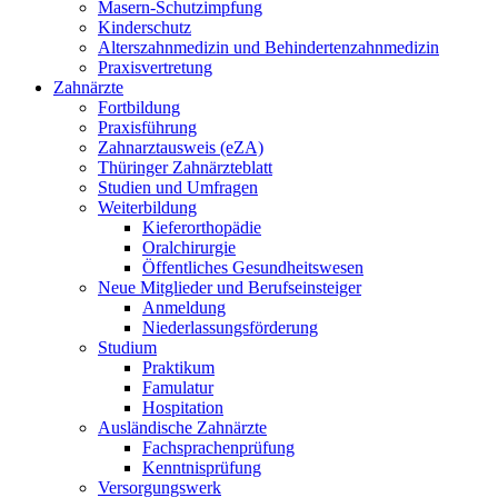
Masern-Schutzimpfung
Kinderschutz
Alterszahnmedizin und Behindertenzahnmedizin
Praxisvertretung
Zahnärzte
Fortbildung
Praxisführung
Zahnarztausweis (eZA)
Thüringer Zahnärzteblatt
Studien und Umfragen
Weiterbildung
Kieferorthopädie
Oralchirurgie
Öffentliches Gesundheitswesen
Neue Mitglieder und Berufseinsteiger
Anmeldung
Niederlassungsförderung
Studium
Praktikum
Famulatur
Hospitation
Ausländische Zahnärzte
Fachsprachenprüfung
Kenntnisprüfung
Versorgungswerk