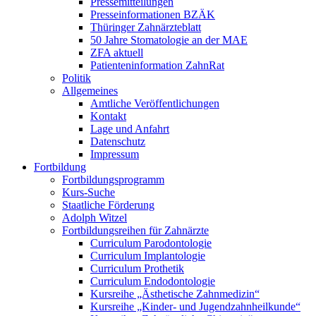
Pressemitteilungen
Presseinformationen BZÄK
Thüringer Zahnärzteblatt
50 Jahre Stomatologie an der MAE
ZFA aktuell
Patienteninformation ZahnRat
Politik
Allgemeines
Amtliche Veröffentlichungen
Kontakt
Lage und Anfahrt
Datenschutz
Impressum
Fortbildung
Fortbildungsprogramm
Kurs-Suche
Staatliche Förderung
Adolph Witzel
Fortbildungsreihen für Zahnärzte
Curriculum Parodontologie
Curriculum Implantologie
Curriculum Prothetik
Curriculum Endodontologie
Kursreihe „Ästhetische Zahnmedizin“
Kursreihe „Kinder- und Jugendzahnheilkunde“