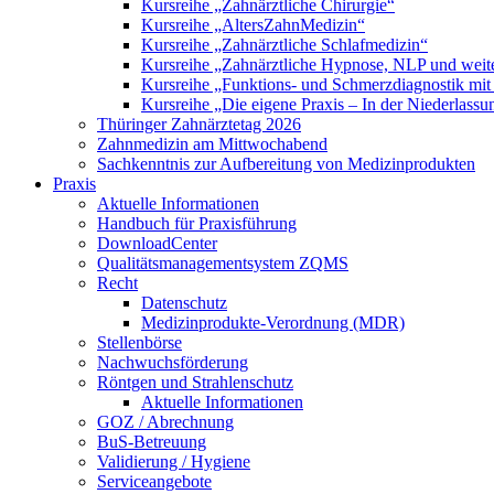
Kursreihe „Zahnärztliche Chirurgie“
Kursreihe „AltersZahnMedizin“
Kursreihe „Zahnärztliche Schlafmedizin“
Kursreihe „Zahnärztliche Hypnose, NLP und weite
Kursreihe „Funktions- und Schmerzdiagnostik mit
Kursreihe „Die eigene Praxis – In der Niederlass
Thüringer Zahnärztetag 2026
Zahnmedizin am Mittwochabend
Sachkenntnis zur Aufbereitung von Medizinprodukten
Praxis
Aktuelle Informationen
Handbuch für Praxisführung
DownloadCenter
Qualitätsmanagementsystem ZQMS
Recht
Datenschutz
Medizinprodukte-Verordnung (MDR)
Stellenbörse
Nachwuchsförderung
Röntgen und Strahlenschutz
Aktuelle Informationen
GOZ / Abrechnung
BuS-Betreuung
Validierung / Hygiene
Serviceangebote