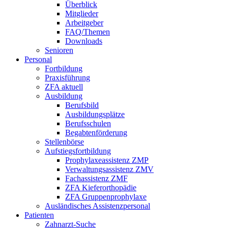
Überblick
Mitglieder
Arbeitgeber
FAQ/Themen
Downloads
Senioren
Personal
Fortbildung
Praxisführung
ZFA aktuell
Ausbildung
Berufsbild
Ausbildungsplätze
Berufsschulen
Begabtenförderung
Stellenbörse
Aufstiegsfortbildung
Prophylaxeassistenz ZMP
Verwaltungsassistenz ZMV
Fachassistenz ZMF
ZFA Kieferorthopädie
ZFA Gruppenprophylaxe
Ausländisches Assistenzpersonal
Patienten
Zahnarzt-Suche