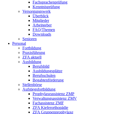
Fachsprachenprüfung
Kenntnisprüfung
Versorgungswerk
Überblick
Mitglieder
Arbeitgeber
FAQ/Themen
Downloads
Senioren
Personal
Fortbildung
Praxisführung
ZFA aktuell
Ausbildung
Berufsbild
Ausbildungsplätze
Berufsschulen
Begabtenförderung
Stellenbörse
Aufstiegsfortbildung
Prophylaxeassistenz ZMP
Verwaltungsassistenz ZMV
Fachassistenz ZMF
ZFA Kieferorthopädie
ZFA Gruppenprophylaxe