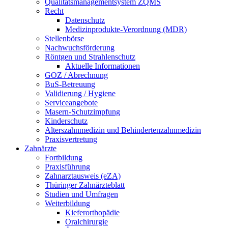
Qualitätsmanagementsystem ZQMS
Recht
Datenschutz
Medizinprodukte-Verordnung (MDR)
Stellenbörse
Nachwuchsförderung
Röntgen und Strahlenschutz
Aktuelle Informationen
GOZ / Abrechnung
BuS-Betreuung
Validierung / Hygiene
Serviceangebote
Masern-Schutzimpfung
Kinderschutz
Alterszahnmedizin und Behindertenzahnmedizin
Praxisvertretung
Zahnärzte
Fortbildung
Praxisführung
Zahnarztausweis (eZA)
Thüringer Zahnärzteblatt
Studien und Umfragen
Weiterbildung
Kieferorthopädie
Oralchirurgie