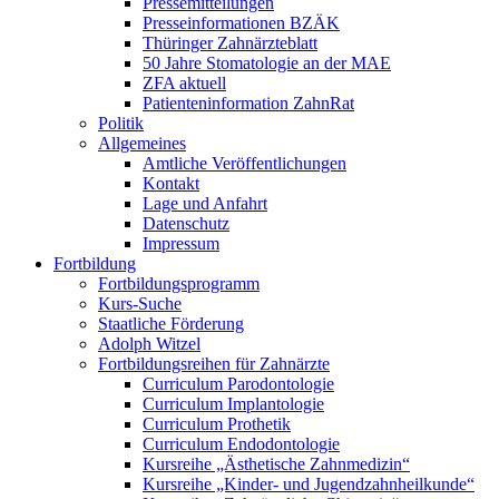
Pressemitteilungen
Presseinformationen BZÄK
Thüringer Zahnärzteblatt
50 Jahre Stomatologie an der MAE
ZFA aktuell
Patienteninformation ZahnRat
Politik
Allgemeines
Amtliche Veröffentlichungen
Kontakt
Lage und Anfahrt
Datenschutz
Impressum
Fortbildung
Fortbildungsprogramm
Kurs-Suche
Staatliche Förderung
Adolph Witzel
Fortbildungsreihen für Zahnärzte
Curriculum Parodontologie
Curriculum Implantologie
Curriculum Prothetik
Curriculum Endodontologie
Kursreihe „Ästhetische Zahnmedizin“
Kursreihe „Kinder- und Jugendzahnheilkunde“