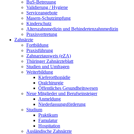
BuS-Betreuung
Validierung / Hygiene
Serviceangebote
Masern-Schutzimpfung
Kinderschutz
Alterszahnmedizin und Behindertenzahnmedizin
Praxisvertretung
Zahnärzte
Fortbildung
Praxisführung
Zahnarztausweis (eZA)
Thüringer Zahnärzteblatt
Studien und Umfragen
Weiterbildung
Kieferorthopädie
Oralchirurgie
Öffentliches Gesundheitswesen
Neue Mitglieder und Berufseinsteiger
Anmeldung
Niederlassungsförderung
Studium
Praktikum
Famulatur
Hospitation
Ausländische Zahnärzte