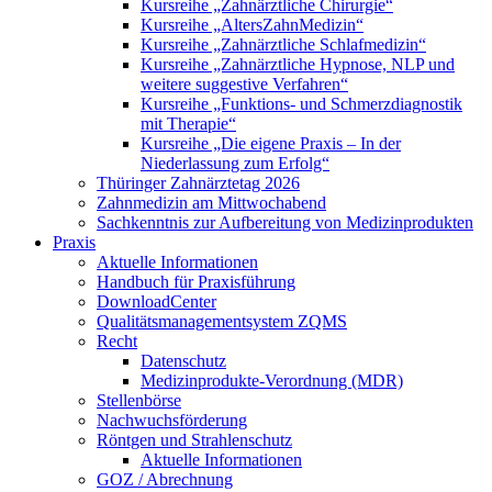
Kursreihe „Zahnärztliche Chirurgie“
Kursreihe „AltersZahnMedizin“
Kursreihe „Zahnärztliche Schlafmedizin“
Kursreihe „Zahnärztliche Hypnose, NLP und
weitere suggestive Verfahren“
Kursreihe „Funktions- und Schmerzdiagnostik
mit Therapie“
Kursreihe „Die eigene Praxis – In der
Niederlassung zum Erfolg“
Thüringer Zahnärztetag 2026
Zahnmedizin am Mittwochabend
Sachkenntnis zur Aufbereitung von Medizinprodukten
Praxis
Aktuelle Informationen
Handbuch für Praxisführung
DownloadCenter
Qualitätsmanagementsystem ZQMS
Recht
Datenschutz
Medizinprodukte-Verordnung (MDR)
Stellenbörse
Nachwuchsförderung
Röntgen und Strahlenschutz
Aktuelle Informationen
GOZ / Abrechnung