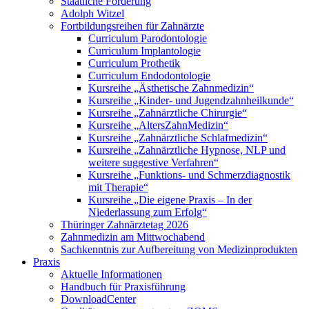
Staatliche Förderung
Adolph Witzel
Fortbildungsreihen für Zahnärzte
Curriculum Parodontologie
Curriculum Implantologie
Curriculum Prothetik
Curriculum Endodontologie
Kursreihe „Ästhetische Zahnmedizin“
Kursreihe „Kinder- und Jugendzahnheilkunde“
Kursreihe „Zahnärztliche Chirurgie“
Kursreihe „AltersZahnMedizin“
Kursreihe „Zahnärztliche Schlafmedizin“
Kursreihe „Zahnärztliche Hypnose, NLP und
weitere suggestive Verfahren“
Kursreihe „Funktions- und Schmerzdiagnostik
mit Therapie“
Kursreihe „Die eigene Praxis – In der
Niederlassung zum Erfolg“
Thüringer Zahnärztetag 2026
Zahnmedizin am Mittwochabend
Sachkenntnis zur Aufbereitung von Medizinprodukten
Praxis
Aktuelle Informationen
Handbuch für Praxisführung
DownloadCenter