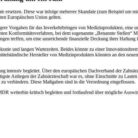
ie ersetzen. Diese war infolge mehrerer Skandale (zum Beispiel um min
ten Europäischen Union gelten.
trengere Vorgaben für das Inverkehrbringen von Medizinprodukten, ein
annten Konformitätsverfahren, bei dem sogenannte „Benannte Stellen“
en treffen, um eine ausreichende finanzielle Deckung ihrer Haftung i
kratie und langen Wartezeiten. Beides könnte zu einer Innovationsbre
ttelständische Hersteller von Medizinprodukten könnten an den neuen r
ng intensiv begleitet. Über den europäischen Dachverband der Zahnärz
te Anliegen der Zahnärzteschaft war es, ohne Einschnitte zu Lasten d
zu verhindern. Diese Maßgaben sind in die Verordnung eingeflossen.
DR weiterhin kritisch begleiten und fortlaufend über mögliche Auswir