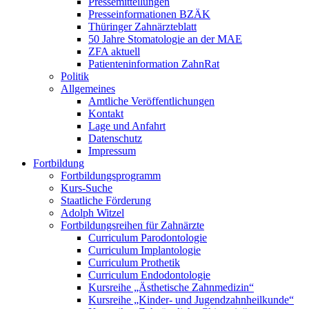
Pressemitteilungen
Presseinformationen BZÄK
Thüringer Zahnärzteblatt
50 Jahre Stomatologie an der MAE
ZFA aktuell
Patienteninformation ZahnRat
Politik
Allgemeines
Amtliche Veröffentlichungen
Kontakt
Lage und Anfahrt
Datenschutz
Impressum
Fortbildung
Fortbildungsprogramm
Kurs-Suche
Staatliche Förderung
Adolph Witzel
Fortbildungsreihen für Zahnärzte
Curriculum Parodontologie
Curriculum Implantologie
Curriculum Prothetik
Curriculum Endodontologie
Kursreihe „Ästhetische Zahnmedizin“
Kursreihe „Kinder- und Jugendzahnheilkunde“