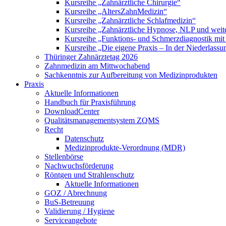
Kursreihe „Zahnärztliche Chirurgie“
Kursreihe „AltersZahnMedizin“
Kursreihe „Zahnärztliche Schlafmedizin“
Kursreihe „Zahnärztliche Hypnose, NLP und weite
Kursreihe „Funktions- und Schmerzdiagnostik mit
Kursreihe „Die eigene Praxis – In der Niederlass
Thüringer Zahnärztetag 2026
Zahnmedizin am Mittwochabend
Sachkenntnis zur Aufbereitung von Medizinprodukten
Praxis
Aktuelle Informationen
Handbuch für Praxisführung
DownloadCenter
Qualitätsmanagementsystem ZQMS
Recht
Datenschutz
Medizinprodukte-Verordnung (MDR)
Stellenbörse
Nachwuchsförderung
Röntgen und Strahlenschutz
Aktuelle Informationen
GOZ / Abrechnung
BuS-Betreuung
Validierung / Hygiene
Serviceangebote