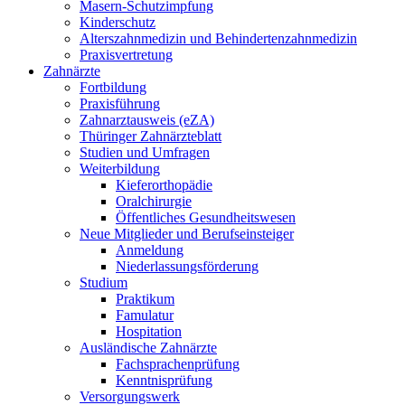
Masern-Schutzimpfung
Kinderschutz
Alterszahnmedizin und Behindertenzahnmedizin
Praxisvertretung
Zahnärzte
Fortbildung
Praxisführung
Zahnarztausweis (eZA)
Thüringer Zahnärzteblatt
Studien und Umfragen
Weiterbildung
Kieferorthopädie
Oralchirurgie
Öffentliches Gesundheitswesen
Neue Mitglieder und Berufseinsteiger
Anmeldung
Niederlassungsförderung
Studium
Praktikum
Famulatur
Hospitation
Ausländische Zahnärzte
Fachsprachenprüfung
Kenntnisprüfung
Versorgungswerk