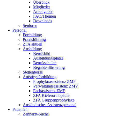
Überblick
Mitglieder
Arbeitgeber
FAQ/Themen
Downloads
Senioren
Personal
Fortbildung
Praxisführung
ZFA aktuell
Ausbildung
Berufsbild
Ausbildungsplätze
Berufsschulen
Begabtenförderung
Stellenbörse
Aufstiegsfortbildung
Prophylaxeassistenz ZMP
Verwaltungsassistenz ZMV
Fachassistenz ZMF
ZFA Kieferorthopädie
ZFA Gruppenprophylaxe
Ausländisches Assistenzpersonal
Patienten
Zahnarzt-Suche