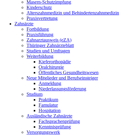
Masern-Schutzimpfung
Kinderschutz
Alterszahnmedizin und Behindertenzahnmedizin
Praxisvertretung
Zahnärzte
Fortbildung
Praxisführung
Zahnarztausweis (eZA)
Thüringer Zahnärzteblatt
Studien und Umfragen
Weiterbildung
Kieferorthopädie
Oralchirurgie
Öffentliches Gesundheitswesen
Neue Mitglieder und Berufseinsteiger
Anmeldung
Niederlassungsförderung
Studium
Praktikum
Famulatur
Hospitation
Ausländische Zahnärzte
Fachsprachenprüfung
Kenntnisprüfung
Versorgungswerk