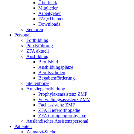
Überblick
Mitglieder
Arbeitgeber
FAQ/Themen
Downloads
Senioren
Personal
Fortbildung
Praxisführung
ZFA aktuell
Ausbildung
Berufsbild
Ausbildungsplätze
Berufsschulen
Begabtenförderung
Stellenbörse
Aufstiegsfortbildung
Prophylaxeassistenz ZMP
Verwaltungsassistenz ZMV
Fachassistenz ZMF
ZFA Kieferorthopädie
ZFA Gruppenprophylaxe
Ausländisches Assistenzpersonal
Patienten
Zahnarzt-Suche