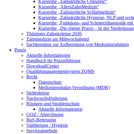
Kursreihe „Zahnärztliche Chirurgie“
Kursreihe „AltersZahnMedizin“
Kursreihe „Zahnärztliche Schlafmedizin“
Kursreihe „Zahnärztliche Hypnose, NLP und weite
Kursreihe „Funktions- und Schmerzdiagnostik mit
Kursreihe „Die eigene Praxis – In der Niederlass
Thüringer Zahnärztetag 2026
Zahnmedizin am Mittwochabend
Sachkenntnis zur Aufbereitung von Medizinprodukten
Praxis
Aktuelle Informationen
Handbuch für Praxisführung
DownloadCenter
Qualitätsmanagementsystem ZQMS
Recht
Datenschutz
Medizinprodukte-Verordnung (MDR)
Stellenbörse
Nachwuchsförderung
Röntgen und Strahlenschutz
Aktuelle Informationen
GOZ / Abrechnung
BuS-Betreuung
Validierung / Hygiene
Serviceangebote