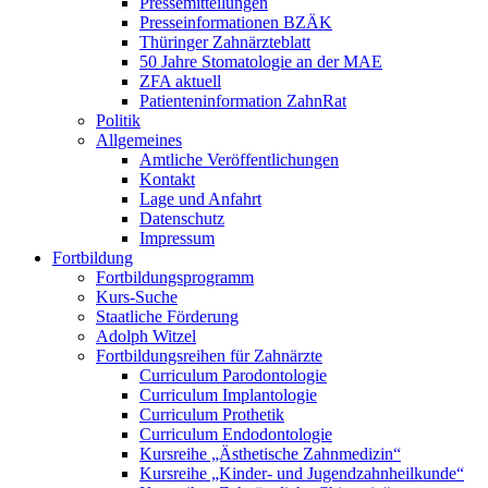
Pressemitteilungen
Presseinformationen BZÄK
Thüringer Zahnärzteblatt
50 Jahre Stomatologie an der MAE
ZFA aktuell
Patienteninformation ZahnRat
Politik
Allgemeines
Amtliche Veröffentlichungen
Kontakt
Lage und Anfahrt
Datenschutz
Impressum
Fortbildung
Fortbildungsprogramm
Kurs-Suche
Staatliche Förderung
Adolph Witzel
Fortbildungsreihen für Zahnärzte
Curriculum Parodontologie
Curriculum Implantologie
Curriculum Prothetik
Curriculum Endodontologie
Kursreihe „Ästhetische Zahnmedizin“
Kursreihe „Kinder- und Jugendzahnheilkunde“