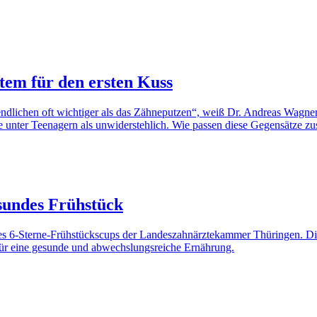
tem für den ersten Kuss
endlichen oft wichtiger als das Zähneputzen“, weiß Dr. Andreas Wagne
 unter Teenagern als unwiderstehlich. Wie passen diese Gegensätze 
sundes Frühstück
es 6-Sterne-Frühstückscups der Landeszahnärztekammer Thüringen. Die
 für eine gesunde und abwechslungsreiche Ernährung.