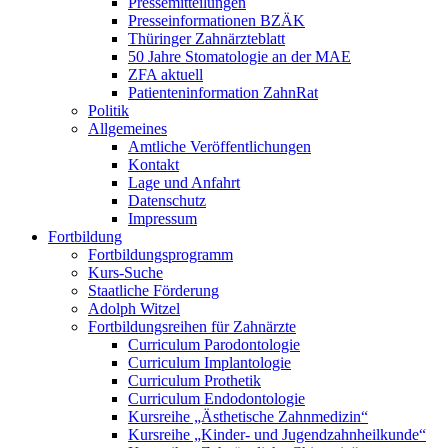
Pressemitteilungen
Presseinformationen BZÄK
Thüringer Zahnärzteblatt
50 Jahre Stomatologie an der MAE
ZFA aktuell
Patienteninformation ZahnRat
Politik
Allgemeines
Amtliche Veröffentlichungen
Kontakt
Lage und Anfahrt
Datenschutz
Impressum
Fortbildung
Fortbildungsprogramm
Kurs-Suche
Staatliche Förderung
Adolph Witzel
Fortbildungsreihen für Zahnärzte
Curriculum Parodontologie
Curriculum Implantologie
Curriculum Prothetik
Curriculum Endodontologie
Kursreihe „Ästhetische Zahnmedizin“
Kursreihe „Kinder- und Jugendzahnheilkunde“