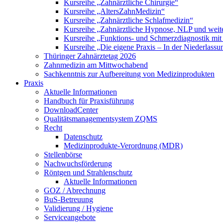
Kursreihe „Zahnärztliche Chirurgie“
Kursreihe „AltersZahnMedizin“
Kursreihe „Zahnärztliche Schlafmedizin“
Kursreihe „Zahnärztliche Hypnose, NLP und weite
Kursreihe „Funktions- und Schmerzdiagnostik mit
Kursreihe „Die eigene Praxis – In der Niederlass
Thüringer Zahnärztetag 2026
Zahnmedizin am Mittwochabend
Sachkenntnis zur Aufbereitung von Medizinprodukten
Praxis
Aktuelle Informationen
Handbuch für Praxisführung
DownloadCenter
Qualitätsmanagementsystem ZQMS
Recht
Datenschutz
Medizinprodukte-Verordnung (MDR)
Stellenbörse
Nachwuchsförderung
Röntgen und Strahlenschutz
Aktuelle Informationen
GOZ / Abrechnung
BuS-Betreuung
Validierung / Hygiene
Serviceangebote