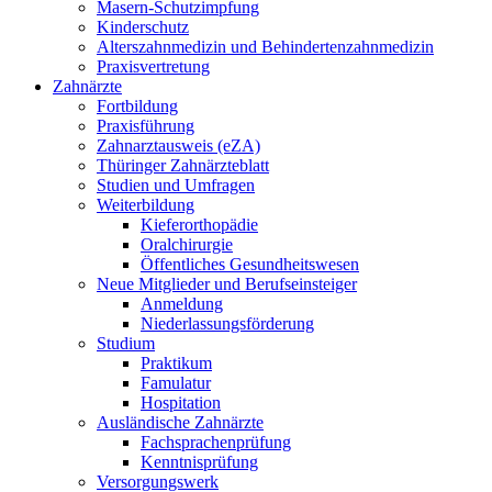
Masern-Schutzimpfung
Kinderschutz
Alterszahnmedizin und Behindertenzahnmedizin
Praxisvertretung
Zahnärzte
Fortbildung
Praxisführung
Zahnarztausweis (eZA)
Thüringer Zahnärzteblatt
Studien und Umfragen
Weiterbildung
Kieferorthopädie
Oralchirurgie
Öffentliches Gesundheitswesen
Neue Mitglieder und Berufseinsteiger
Anmeldung
Niederlassungsförderung
Studium
Praktikum
Famulatur
Hospitation
Ausländische Zahnärzte
Fachsprachenprüfung
Kenntnisprüfung
Versorgungswerk