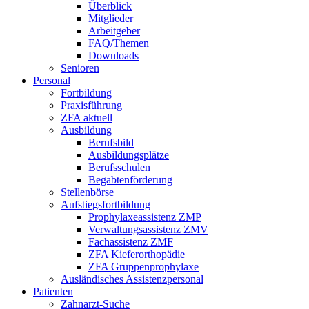
Überblick
Mitglieder
Arbeitgeber
FAQ/Themen
Downloads
Senioren
Personal
Fortbildung
Praxisführung
ZFA aktuell
Ausbildung
Berufsbild
Ausbildungsplätze
Berufsschulen
Begabtenförderung
Stellenbörse
Aufstiegsfortbildung
Prophylaxeassistenz ZMP
Verwaltungsassistenz ZMV
Fachassistenz ZMF
ZFA Kieferorthopädie
ZFA Gruppenprophylaxe
Ausländisches Assistenzpersonal
Patienten
Zahnarzt-Suche